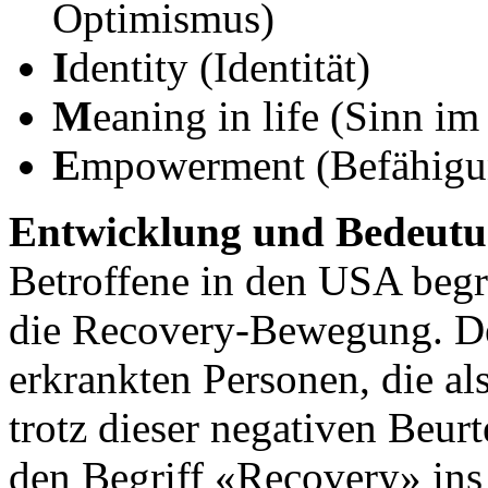
Optimismus)
I
dentity (Identität)
M
eaning in life (Sinn i
E
mpowerment (Befähigu
Entwicklung und Bedeut
Betroffene in den USA begr
die Recovery-Bewegung. De
erkrankten Personen, die al
trotz dieser negativen Beur
den Begriff «Recovery» ins 