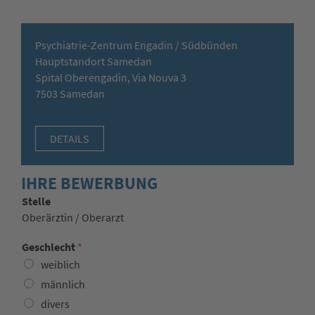
Psychiatrie-Zentrum Engadin / Südbünden
Hauptstandort Samedan
Spital Oberengadin, Via Nouva 3
7503 Samedan
DETAILS
IHRE BEWERBUNG
Stelle
Oberärztin / Oberarzt
Geschlecht
*
weiblich
männlich
divers