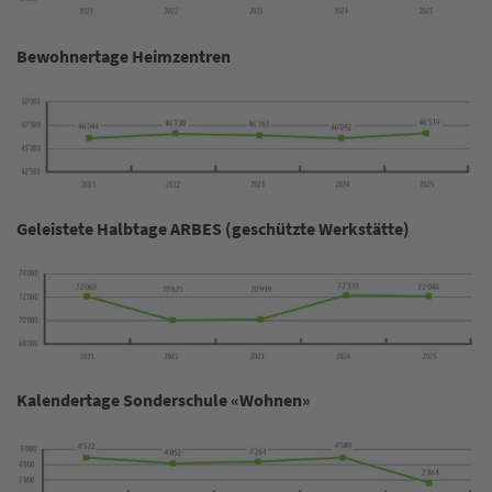
Bewohnertage Heimzentren
Geleistete Halbtage ARBES (geschützte Werkstätte)
Kalendertage Sonderschule «Wohnen»