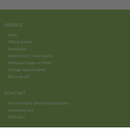
SERVICE
News
Offene Stellen
Newsletter
Datenschutz / Impressum
Referatsanfrage an PDGR
Anfrage Diplomarbeit
find help GR
KONTAKT
Psychiatrische Dienste Graubünden
Loëstrasse 220
7000 Chur