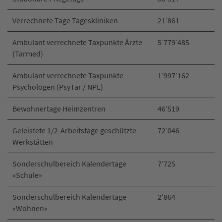
Verrechnete Tage Tageskliniken
21’861
Ambulant verrechnete Taxpunkte Ärzte
5’779’485
(Tarmed)
Ambulant verrechnete Taxpunkte
1’997’162
Psychologen (PsyTar / NPL)
Bewohnertage Heimzentren
46’519
Geleistete 1/2-Arbeitstage geschützte
72’046
Werkstätten
Sonderschulbereich Kalendertage
7’725
«Schule»
Sonderschulbereich Kalendertage
2’864
«Wohnen»