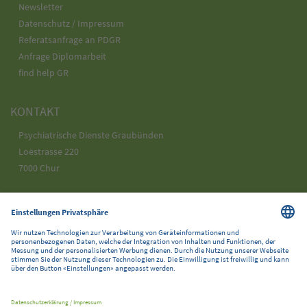
Newsletter
Datenschutz / Impressum
Referatsanfrage an PDGR
Anfrage Diplomarbeit
find help GR
KONTAKT
Psychiatrische Dienste Graubünden
Loëstrasse 220
7000 Chur
Telefon 058 225 25 25
info@pdgr.ch
SOCIAL MEDIA