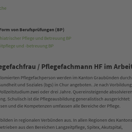
che
 Form von Berufsprüfungen (BP)
hiatrischer Pflege und Betreuung BP
tpflege und -betreuung BP
egefachfrau / Pflegefachmann HF im Arbeit
plomierten Pflegefachperson werden im Kanton Graubünden durch
undheit und Soziales (bgs) in Chur angeboten. Je nach Vorbildung
ollzeitstudium zwei oder drei Jahre. Quereinsteigende absolviere
ng. Schulisch ist die Pflegeausbildung generalistisch ausgerichtet:
ssen und die Kompetenzen umfassen alle Bereiche der Pflege.
bilden in regionalen Verbünden aus. In allen Regionen des Kanton
Betrieben aus den Bereichen Langzeitpflege, Spitex, Akutspital,