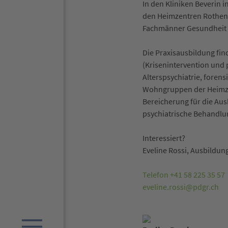
In den Kliniken Beverin i
den Heimzentren Rothenb
Fachmänner Gesundheit 
Die Praxisausbildung fin
(Krisenintervention und 
Alterspsychiatrie, foren
Wohngruppen der Heimzent
Bereicherung für die Ausb
psychiatrische Behandlu
Interessiert?
Eveline Rossi, Ausbildun
Telefon +41 58 225 35 57
eveline.rossi@pdgr.ch