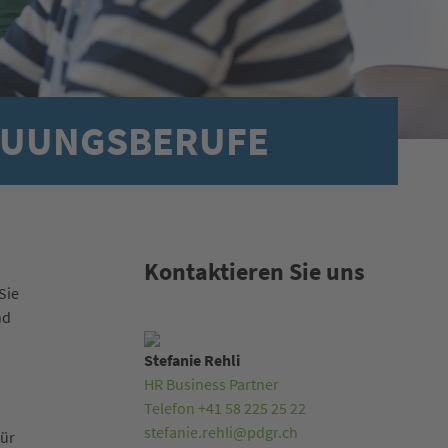
EUUNGSBERUFE
Kontaktieren Sie uns
Sie
nd
Stefanie Rehli
HR Business Partner
Telefon +41 58 225 25 22
stefanie.rehli@pdgr.ch
für