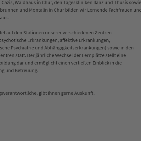
n Cazis, Waldhaus in Chur, den Tageskliniken Ilanz und Thusis sowie
runnen und Montalin in Chur bilden wir Lernende Fachfrauen un
aus.
det auf den Stationen unserer verschiedenen Zentren
psychotische Erkrankungen, affektive Erkrankungen,
sische Psychiatrie und Abhängigkeitserkrankungen) sowie in den
ren statt. Der jährliche Wechsel der Lernplätze stellt eine
ildung dar und ermöglicht einen vertieften Einblick in die
ng und Betreuung.
gsverantwortliche, gibt Ihnen gerne Auskunft.