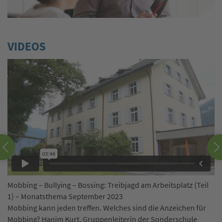
VIDEOS
n
Mobbing – Bullying – Bossing: Treibjagd am Arbeitsplatz (Teil
Ju
1) – Monatsthema September 2023
M
e,
Mobbing kann jeden treffen. Welches sind die Anzeichen für
Ei
Mobbing? Hanim Kurt, Gruppenleiterin der Sonderschule
be