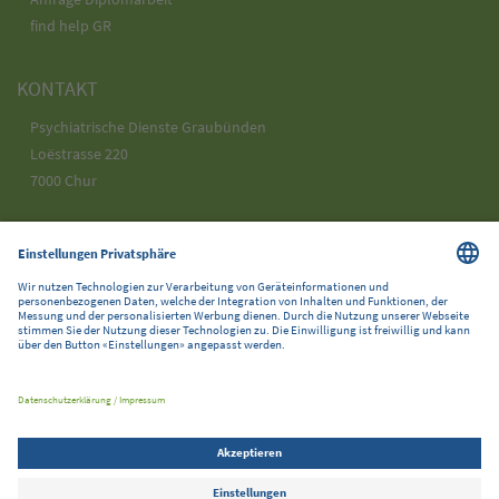
find help GR
KONTAKT
Psychiatrische Dienste Graubünden
Loëstrasse 220
7000 Chur
Telefon 058 225 25 25
info@pdgr.ch
SOCIAL MEDIA