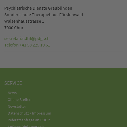
Psychiatrische Dienste Graubünden
Sonderschule Therapiehaus Fürstenwald
Waisenhausstrasse 1
7000 Chur
sekretariat.thf@pdgr.ch
Telefon +41 58 225 19 61
SERVICE
News
Offene Stellen
Newsletter
Datenschutz / Impressum
Referatsanfrage an PDGR
Anfrage Diplomarbeit