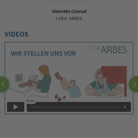
Gianreto Conrad
Leiter ARBES
VIDEOS
TV
ar
Ge