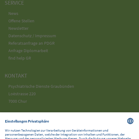
SERVICE
News
Offene Stellen
Newsletter
Datenschutz / Impressum
Referatsanfrage an PDGR
Anfrage Diplomarbeit
find help GR
KONTAKT
Psychiatrische Dienste Graubünden
Loëstrasse 220
7000 Chur
Telefon 058 225 25 25
info@pdgr.ch
SOCIAL MEDIA