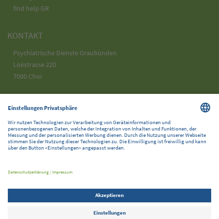
find help GR
KONTAKT
Psychiatrische Dienste Graubünden
Loëstrasse 220
7000 Chur
Telefon 058 225 25 25
info@pdgr.ch
SOCIAL MEDIA