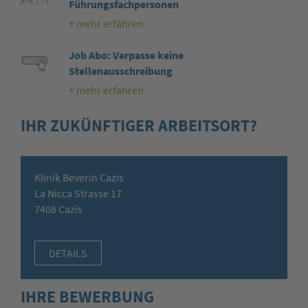
Führungsfachpersonen
+ mehr erfahren
Job Abo: Verpasse keine
Stellenausschreibung
+ mehr erfahren
IHR ZUKÜNFTIGER ARBEITSORT?
Klinik Beverin Cazis
La Nicca Strasse 17
7408 Cazis
DETAILS
IHRE BEWERBUNG