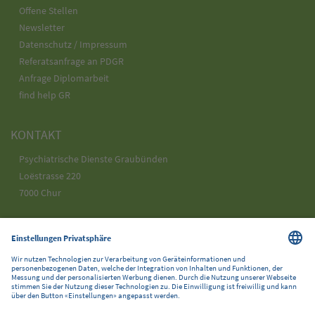
Offene Stellen
Newsletter
Datenschutz / Impressum
Referatsanfrage an PDGR
Anfrage Diplomarbeit
find help GR
KONTAKT
Psychiatrische Dienste Graubünden
Loëstrasse 220
7000 Chur
Telefon 058 225 25 25
info@pdgr.ch
SOCIAL MEDIA