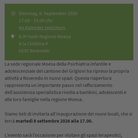
Dienstag, 8. September 2026
17.00 - 19.00 Uhr
Im Kalender speichern
KJP-Sede Regione Moesa
A la Cioldina 4
6535 Roveredo
La sede regionale Moesa della Psichiatria infantile e
adolescenziale del cantone dei Grigioni ha ripreso la propria
attività a Roveredo in nuovi spazi. Questa riapertura
rappresenta un importante passo nel rafforzamento
dell’assistenza specialistica rivolta a bambini, adolescenti e
alle loro famiglie nella regione Moesa.
Siamo lieti di invitarla all’inaugurazione dei nuovi locali, che si
terrà
martedì 8 settembre 2026 alle 17.00.
L’evento sarà l’occasione per visitare gli spazi terapeutici,