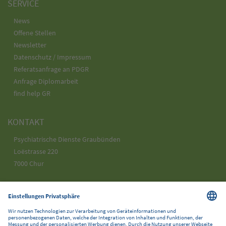
SERVICE
News
Offene Stellen
Newsletter
Datenschutz / Impressum
Referatsanfrage an PDGR
Anfrage Diplomarbeit
find help GR
KONTAKT
Psychiatrische Dienste Graubünden
Loëstrasse 220
7000 Chur
Telefon 058 225 25 25
info@pdgr.ch
SOCIAL MEDIA