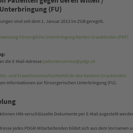
n Patienten gegen deren Willen /
 Unterbringung (FU)
sungen sind seit dem 1. Januar 2013 im ZGB geregelt.
Einweisung Fürsorgliche Unterbringung Kanton Graubünden (PDF)
ng:
an die E-Mail-Adresse
patientenservice@pdgr.ch
des- und Erwachsenenschutzbehörde des Kantons Graubünden
gen Informationen zur fürsorgerischen Unterbringung (FU).
elung
können HIN-verschlüsselte Dokumente per E-Mail zugestellt werde
Adresse jedes PDGR-Mitarbeitenden bildet sich aus dem Vornamen 