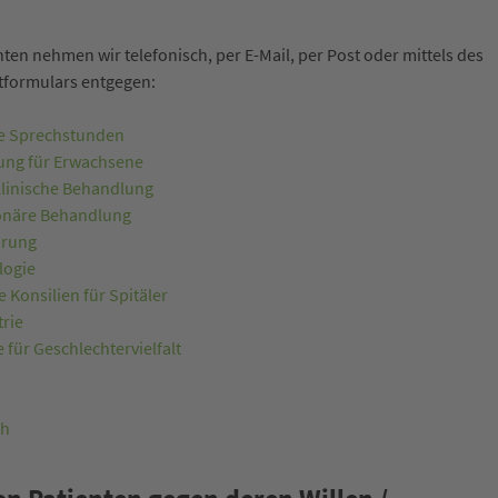
ten nehmen wir telefonisch, per E-Mail, per Post oder mittels des
tformulars entgegen:
e Sprechstunden
ng für Erwachsene
klinische Behandlung
ionäre Behandlung
ärung
logie
 Konsilien für Spitäler
rie
für Geschlechtervielfalt
ch