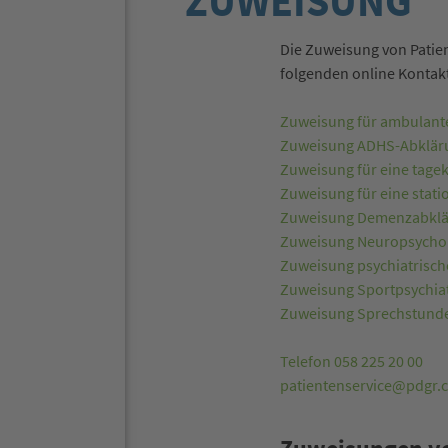
ZUWEISUNG
Die Zuweisung von Patien
folgenden online Kontak
Zuweisung für ambulant
Zuweisung ADHS-Abkläru
Zuweisung für eine tage
Zuweisung für eine stat
Zuweisung Demenzabkl
Zuweisung Neuropsycho
Zuweisung psychiatrische
Zuweisung Sportpsychiat
Zuweisung Sprechstunde 
Telefon 058 225 20 00
patientenservice@pdgr.