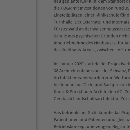
neu geplante KJP-Klinik am Standort de
die PDGR mit Investitionen von rund 35 
Einstellplätzen, einer Klinikschule für
Turnhalle. Der Externats- und Interna
Fürstenwald an der Waisenhausstrasse 
Schule aus psychischen Gründen nicht 
Inbetriebnahme des Neubaus ist für Anf
des Waldhaus-Areals, zwischen Loë- un
Im Januar 2020 startete der Projektwet
68 Architektenteams aus der Schweiz,
Architektenteams wurden zum Wettbewe
bestehend aus Fach- und Sachpreisrich
Knorr & Pürckhauer Architekten AG, Zü
Gersbach Landschaftsarchitektur, Züric
Aus betrieblicher Sicht konnte das Pro
Patientinnen und Patienten und gleich
Betriebskonzept überzeugen. Begrünte 