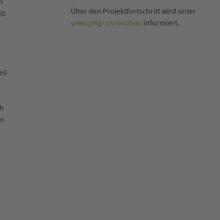
n
Über den Projektfortschritt wird unter
20
www.pdgr.ch/neubau
informiert.
il
ch
hn