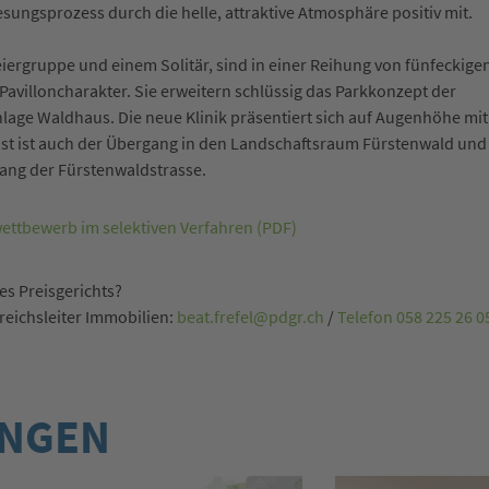
sungsprozess durch die helle, attraktive Atmosphäre positiv mit.
eiergruppe und einem Solitär, sind in einer Reihung von fünfeckige
avilloncharakter. Sie erweitern schlüssig das Parkkonzept der
lage Waldhaus. Die neue Klinik präsentiert sich auf Augenhöhe mit
st ist auch der Übergang in den Landschaftsraum Fürstenwald und
lang der Fürstenwaldstrasse.
wettbewerb im selektiven Verfahren (PDF)
es Preisgerichts?
ereichsleiter Immobilien:
beat.frefel@pdgr.ch
/
Telefon 058 225 26 0
UNGEN