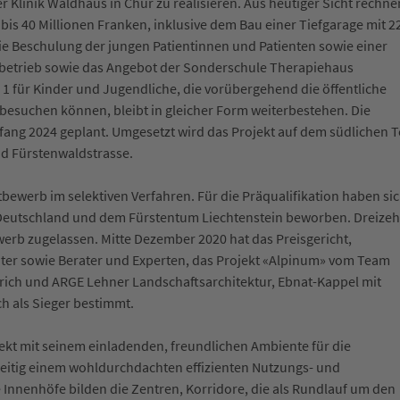
r Klinik Waldhaus in Chur zu realisieren. Aus heutiger Sicht rechne
bis 40 Millionen Franken, inklusive dem Bau einer Tiefgarage mit 2
 die Beschulung der jungen Patientinnen und Patienten sowie einer
tsbetrieb sowie das Angebot der Sonderschule Therapiehaus
1 für Kinder und Jugendliche, die vorübergehend die öffentliche
besuchen können, bleibt in gleicher Form weiterbestehen. Die
ang 2024 geplant. Umgesetzt wird das Projekt auf dem südlichen Te
d Fürstenwaldstrasse.
tbewerb im selektiven Verfahren. Für die Präqualifikation haben si
 Deutschland und dem Fürstentum Liechtenstein beworben. Dreize
rb zugelassen. Mitte Dezember 2020 hat das Preisgericht,
ter sowie Berater und Experten, das Projekt «Alpinum» vom Team
rich und ARGE Lehner Landschaftsarchitektur, Ebnat-Kappel mit
h als Sieger bestimmt.
jekt mit seinem einladenden, freundlichen Ambiente für die
zeitig einem wohldurchdachten effizienten Nutzungs- und
Innenhöfe bilden die Zentren, Korridore, die als Rundlauf um den