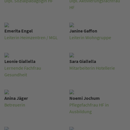
Dipl. Sozialpädagogin HF
Dipl. Aktivierungsfachfrau
HF
Emerita Engel
Janine Gaffon
Leiterin Heimzentren / MGL
Leiterin Wohngruppe
Leonie Giallella
Sara Giallella
Lernende Fachfrau
Mitarbeiterin Hotellerie
Gesundheit
Anina Jäger
Noemi Jochum
Betreuerin
Pflegefachfrau HF in
Ausbildung