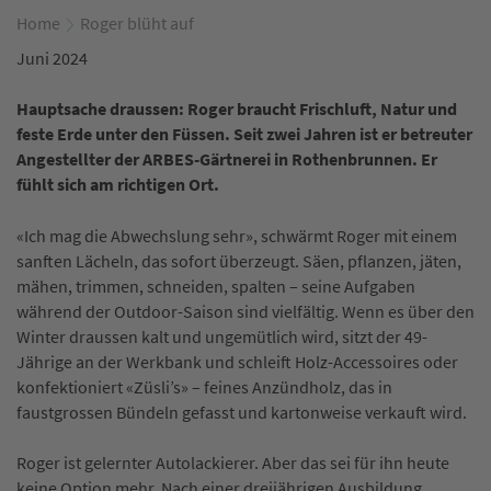
Home
Roger blüht auf
Juni 2024
Hauptsache draussen: Roger braucht Frischluft, Natur und
feste Erde unter den Füssen. Seit zwei Jahren ist er betreuter
Angestellter der ARBES-Gärtnerei in Rothenbrunnen. Er
fühlt sich am richtigen Ort.
«Ich mag die Abwechslung sehr», schwärmt Roger mit einem
sanften Lächeln, das sofort überzeugt. Säen, pflanzen, jäten,
mähen, trimmen, schneiden, spalten – seine Aufgaben
während der Outdoor-Saison sind vielfältig. Wenn es über den
Winter draussen kalt und ungemütlich wird, sitzt der 49-
Jährige an der Werkbank und schleift Holz-Accessoires oder
konfektioniert «Züsli’s» – feines Anzündholz, das in
faustgrossen Bündeln gefasst und kartonweise verkauft wird.
Roger ist gelernter Autolackierer. Aber das sei für ihn heute
keine Option mehr. Nach einer dreijährigen Ausbildung